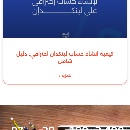
كيفية انشاء حساب لينكدان احترافي: دليل
شامل
للمزيد »