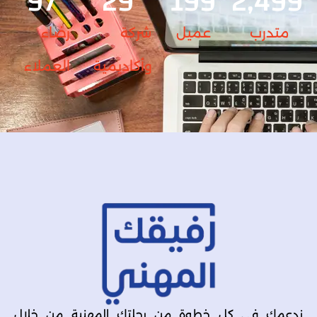
98
30
200
2,500
متدرب
عميل
شركة
رضاء
وأكاديمية
العملاء
ندعمك في كل خطوة من رحلتك المهنية من خلال